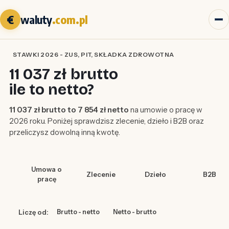
€
waluty
.com.pl
STAWKI 2026 - ZUS, PIT, SKŁADKA ZDROWOTNA
11 037 zł brutto
ile to netto?
11 037 zł brutto to 7 854 zł netto
na umowie o pracę w
2026 roku. Poniżej sprawdzisz zlecenie, dzieło i B2B oraz
przeliczysz dowolną inną kwotę.
Umowa o
Zlecenie
Dzieło
B2B
pracę
Liczę od:
Brutto - netto
Netto - brutto