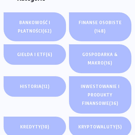
BANKOWOŚĆ I
FINANSE OSOBISTE
PŁATNOŚCI
(62)
(148)
GIEŁDA I ETF
(6)
GOSPODARKA &
MAKRO
(16)
HISTORIA
(12)
INWESTOWANIE I
PRODUKTY
FINANSOWE
(36)
KREDYTY
(10)
KRYPTOWALUTY
(5)