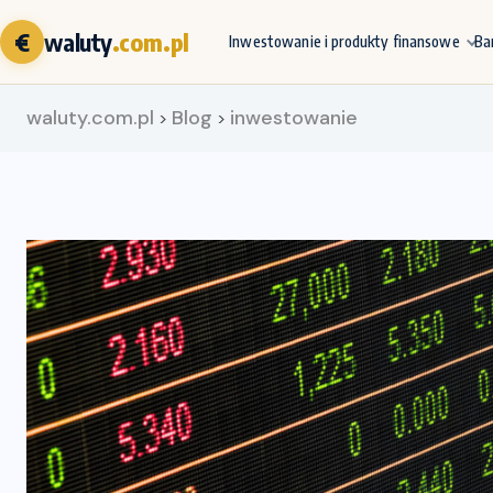
€
waluty
.com.pl
Inwestowanie i produkty finansowe
Ba
waluty.com.pl
Blog
inwestowanie
>
>