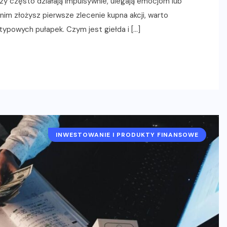
y często działają impulsywnie, ulegają emocjom lub
nim złożysz pierwsze zlecenie kupna akcji, warto
typowych pułapek. Czym jest giełda i […]
INWESTOWANIE I PRODUKTY FINANSOWE