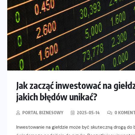
Jak zacząć inwestować na giełdz
jakich błędów unikać?
PORTAL BIZNESOWY
2025-05-14
0 KOMEN
Inwestowanie na giełdzie może być skuteczną drogą do 