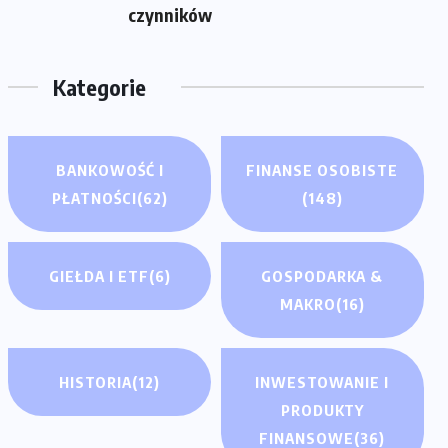
czynników
Kategorie
BANKOWOŚĆ I
FINANSE OSOBISTE
PŁATNOŚCI
(62)
(148)
GIEŁDA I ETF
(6)
GOSPODARKA &
MAKRO
(16)
HISTORIA
(12)
INWESTOWANIE I
PRODUKTY
FINANSOWE
(36)