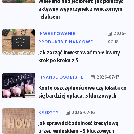
Weekend nad jeziorem: jak połączyć
aktywny wypoczynek z wieczornym
relaksem
INWESTOWANIE I
2026-
PRODUKTY FINANSOWE
07-18
Jak zacząć inwestować małe kwoty
krok po kroku z 5
FINANSE OSOBISTE
2026-07-17
Konto oszczędnościowe czy lokata co
się bardziej opłaca: 5 kluczowych
KREDYTY
2026-07-16
Jak sprawdzić zdolność kredytową
przed wnioskiem – 5 kluczowych