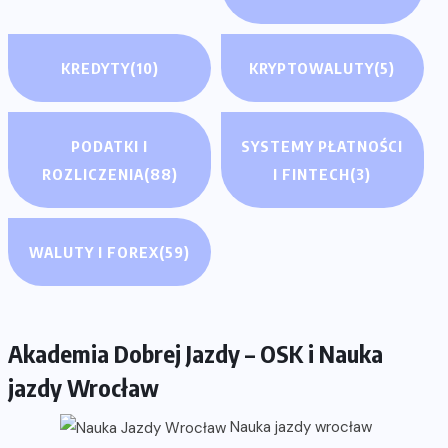
KREDYTY
(10)
KRYPTOWALUTY
(5)
PODATKI I
SYSTEMY PŁATNOŚCI
ROZLICZENIA
(88)
I FINTECH
(3)
WALUTY I FOREX
(59)
Akademia Dobrej Jazdy – OSK i Nauka
jazdy Wrocław
Nauka jazdy wrocław