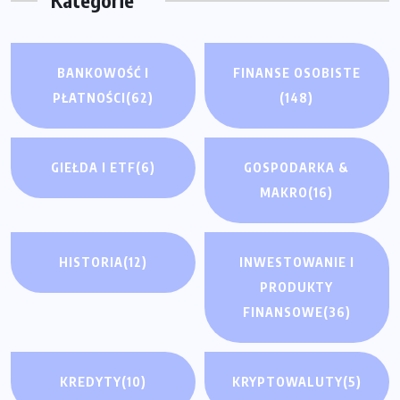
Kategorie
BANKOWOŚĆ I
FINANSE OSOBISTE
PŁATNOŚCI
(62)
(148)
GIEŁDA I ETF
(6)
GOSPODARKA &
MAKRO
(16)
HISTORIA
(12)
INWESTOWANIE I
PRODUKTY
FINANSOWE
(36)
KREDYTY
(10)
KRYPTOWALUTY
(5)