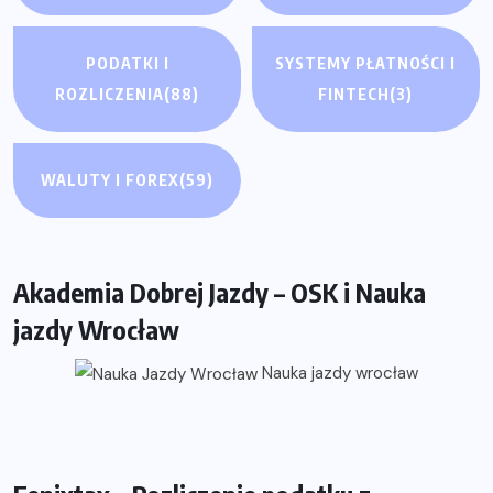
PODATKI I
SYSTEMY PŁATNOŚCI I
ROZLICZENIA
(88)
FINTECH
(3)
WALUTY I FOREX
(59)
Akademia Dobrej Jazdy – OSK i Nauka
jazdy Wrocław
Nauka jazdy wrocław