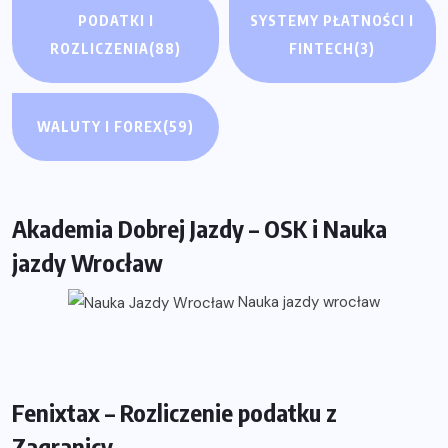
PODATKI I
SYSTEMY PŁATNOŚCI I
ROZLICZENIA
(88)
FINTECH
(3)
WALUTY I FOREX
(59)
Akademia Dobrej Jazdy – OSK i Nauka
jazdy Wrocław
Nauka jazdy wrocław
Fenixtax – Rozliczenie podatku z
Zagranicy