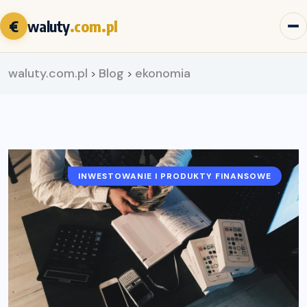
€
waluty
.com.pl
waluty.com.pl
Blog
ekonomia
>
>
INWESTOWANIE I PRODUKTY FINANSOWE