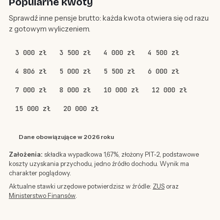
Popularne kwoty
Sprawdź inne pensje brutto: każda kwota otwiera się od razu
z gotowym wyliczeniem.
3 000 zł
3 500 zł
4 000 zł
4 500 zł
4 806 zł
5 000 zł
5 500 zł
6 000 zł
7 000 zł
8 000 zł
10 000 zł
12 000 zł
15 000 zł
20 000 zł
Dane obowiązujące w 2026 roku
Założenia:
składka wypadkowa 1,67%, złożony PIT-2, podstawowe
koszty uzyskania przychodu, jedno źródło dochodu. Wynik ma
charakter poglądowy.
Aktualne stawki urzędowe potwierdzisz w źródle:
ZUS
oraz
Ministerstwo Finansów
.