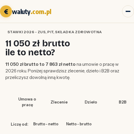
€
waluty
.com.pl
STAWKI 2026 - ZUS, PIT, SKŁADKA ZDROWOTNA
11 050 zł brutto
ile to netto?
11 050 zł brutto to 7 863 zł netto
na umowie o pracę w
2026 roku. Poniżej sprawdzisz zlecenie, dzieło i B2B oraz
przeliczysz dowolną inną kwotę.
Umowa o
Zlecenie
Dzieło
B2B
pracę
Liczę od:
Brutto - netto
Netto - brutto