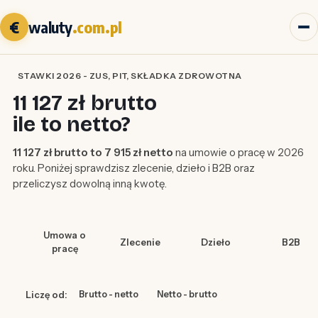
€
waluty
.com.pl
STAWKI 2026 - ZUS, PIT, SKŁADKA ZDROWOTNA
11 127 zł brutto
ile to netto?
11 127 zł brutto to 7 915 zł netto
na umowie o pracę w 2026
roku. Poniżej sprawdzisz zlecenie, dzieło i B2B oraz
przeliczysz dowolną inną kwotę.
Umowa o
Zlecenie
Dzieło
B2B
pracę
Liczę od:
Brutto - netto
Netto - brutto