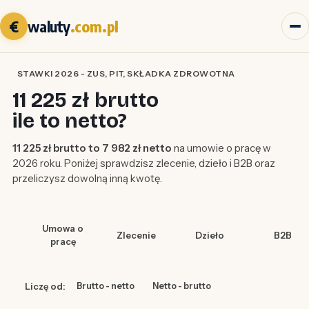
€
waluty
.com.pl
STAWKI 2026 - ZUS, PIT, SKŁADKA ZDROWOTNA
11 225 zł brutto
ile to netto?
11 225 zł brutto to 7 982 zł netto
na umowie o pracę w
2026 roku. Poniżej sprawdzisz zlecenie, dzieło i B2B oraz
przeliczysz dowolną inną kwotę.
Umowa o
Zlecenie
Dzieło
B2B
pracę
Liczę od:
Brutto - netto
Netto - brutto