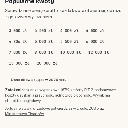
Popularne kwoty
Sprawdź inne pensje brutto: każda kwota otwiera się od razu
z gotowym wyliczeniem.
3 000 zł
3 500 zł
4 000 zł
4 500 zł
4 806 zł
5 000 zł
5 500 zł
6 000 zł
7 000 zł
8 000 zł
10 000 zł
12 000 zł
15 000 zł
20 000 zł
Dane obowiązujące w 2026 roku
Założenia:
składka wypadkowa 1,67%, złożony PIT-2, podstawowe
koszty uzyskania przychodu, jedno źródło dochodu. Wynik ma
charakter poglądowy.
Aktualne stawki urzędowe potwierdzisz w źródle:
ZUS
oraz
Ministerstwo Finansów
.