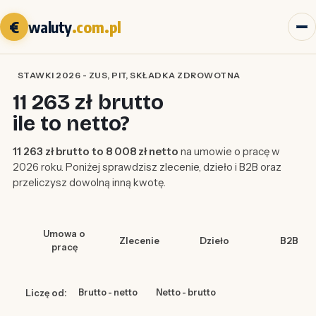
€
waluty
.com.pl
STAWKI 2026 - ZUS, PIT, SKŁADKA ZDROWOTNA
11 263 zł brutto
ile to netto?
11 263 zł brutto to 8 008 zł netto
na umowie o pracę w
2026 roku. Poniżej sprawdzisz zlecenie, dzieło i B2B oraz
przeliczysz dowolną inną kwotę.
Umowa o
Zlecenie
Dzieło
B2B
pracę
Liczę od:
Brutto - netto
Netto - brutto