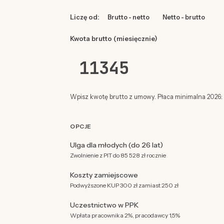
Liczę od:
Brutto - netto
Netto - brutto
Kwota brutto (miesięcznie)
Wpisz kwotę brutto z umowy. Płaca minimalna 2026: 4
OPCJE
Ulga dla młodych (do 26 lat)
Zwolnienie z PIT do 85 528 zł rocznie
Koszty zamiejscowe
Podwyższone KUP 300 zł zamiast 250 zł
Uczestnictwo w PPK
Wpłata pracownika 2%, pracodawcy 1,5%