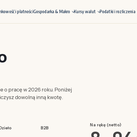
nkowość i płatności
Gospodarka & Makro
Kursy walut
Podatki i rozliczenia
to
 o pracę w 2026 roku. Poniżej
liczysz dowolną inną kwotę.
Na rękę (netto)
Dzieło
B2B