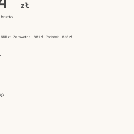
64
zł
brutto.
 555 zł
Zdrowotna - 881 zł
Podatek - 845 zł
o
%)