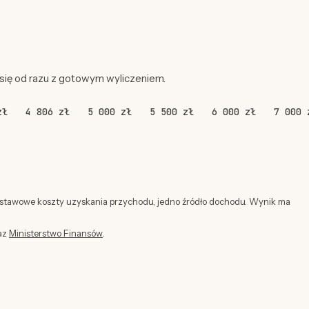
 się od razu z gotowym wyliczeniem.
zł
4 806 zł
5 000 zł
5 500 zł
6 000 zł
7 000 
dstawowe koszty uzyskania przychodu, jedno źródło dochodu. Wynik ma
az
Ministerstwo Finansów
.