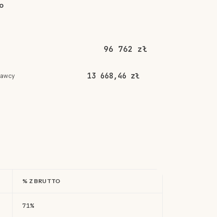
o
96 762 zł
13 668,46 zł
dawcy
% Z BRUTTO
71%