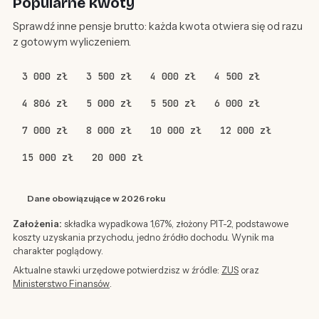
Popularne kwoty
Sprawdź inne pensje brutto: każda kwota otwiera się od razu
z gotowym wyliczeniem.
3 000 zł
3 500 zł
4 000 zł
4 500 zł
4 806 zł
5 000 zł
5 500 zł
6 000 zł
7 000 zł
8 000 zł
10 000 zł
12 000 zł
15 000 zł
20 000 zł
Dane obowiązujące w 2026 roku
Założenia:
składka wypadkowa 1,67%, złożony PIT-2, podstawowe
koszty uzyskania przychodu, jedno źródło dochodu. Wynik ma
charakter poglądowy.
Aktualne stawki urzędowe potwierdzisz w źródle:
ZUS
oraz
Ministerstwo Finansów
.