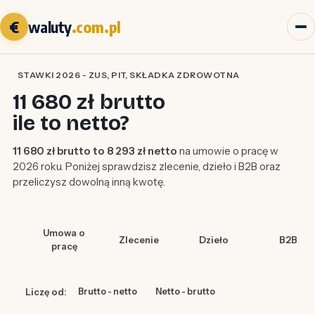
€
waluty
.com.pl
STAWKI 2026 - ZUS, PIT, SKŁADKA ZDROWOTNA
11 680 zł brutto
ile to netto?
11 680 zł brutto to 8 293 zł netto
na umowie o pracę w
2026 roku. Poniżej sprawdzisz zlecenie, dzieło i B2B oraz
przeliczysz dowolną inną kwotę.
Umowa o
Zlecenie
Dzieło
B2B
pracę
Liczę od:
Brutto - netto
Netto - brutto