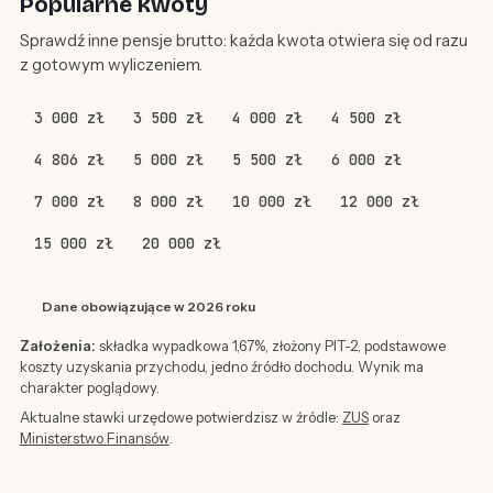
Popularne kwoty
Sprawdź inne pensje brutto: każda kwota otwiera się od razu
z gotowym wyliczeniem.
3 000 zł
3 500 zł
4 000 zł
4 500 zł
4 806 zł
5 000 zł
5 500 zł
6 000 zł
7 000 zł
8 000 zł
10 000 zł
12 000 zł
15 000 zł
20 000 zł
Dane obowiązujące w 2026 roku
Założenia:
składka wypadkowa 1,67%, złożony PIT-2, podstawowe
koszty uzyskania przychodu, jedno źródło dochodu. Wynik ma
charakter poglądowy.
Aktualne stawki urzędowe potwierdzisz w źródle:
ZUS
oraz
Ministerstwo Finansów
.