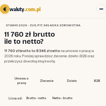
€
waluty
.com.pl
STAWKI 2026 - ZUS, PIT, SKŁADKA ZDROWOTNA
11 760 zł brutto
ile to netto?
11 760 zł brutto to 8 346 zł netto
na umowie o pracę w
2026 roku. Poniżej sprawdzisz zlecenie, dzieło i B2B oraz
przeliczysz dowolną inną kwotę.
Umowa o
Zlecenie
Dzieło
B2B
pracę
Liczę od:
Brutto - netto
Netto - brutto