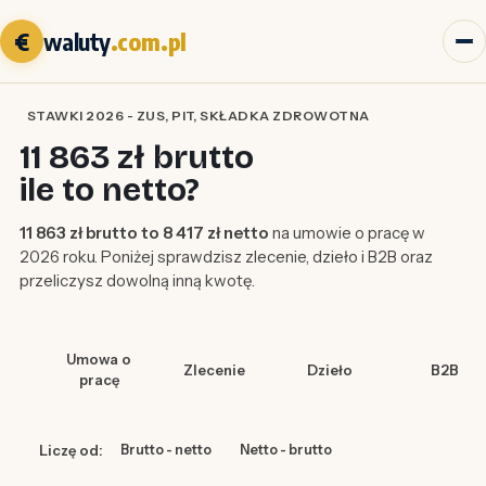
€
waluty
.com.pl
STAWKI 2026 - ZUS, PIT, SKŁADKA ZDROWOTNA
11 863 zł brutto
ile to netto?
11 863 zł brutto to 8 417 zł netto
na umowie o pracę w
2026 roku. Poniżej sprawdzisz zlecenie, dzieło i B2B oraz
przeliczysz dowolną inną kwotę.
Umowa o
Zlecenie
Dzieło
B2B
pracę
Liczę od:
Brutto - netto
Netto - brutto