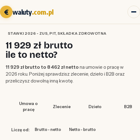
€
waluty
.com.pl
STAWKI 2026 - ZUS, PIT, SKŁADKA ZDROWOTNA
11 929 zł brutto
ile to netto?
11 929 zł brutto to 8 462 zł netto
na umowie o pracę w
2026 roku. Poniżej sprawdzisz zlecenie, dzieło i B2B oraz
przeliczysz dowolną inną kwotę.
Umowa o
Zlecenie
Dzieło
B2B
pracę
Liczę od:
Brutto - netto
Netto - brutto