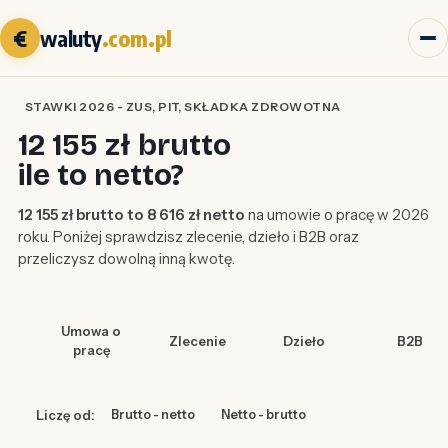
€
waluty
.com.pl
STAWKI 2026 - ZUS, PIT, SKŁADKA ZDROWOTNA
12 155 zł brutto
ile to netto?
12 155 zł brutto to 8 616 zł netto
na umowie o pracę w 2026
roku. Poniżej sprawdzisz zlecenie, dzieło i B2B oraz
przeliczysz dowolną inną kwotę.
Umowa o
Zlecenie
Dzieło
B2B
pracę
Liczę od:
Brutto - netto
Netto - brutto