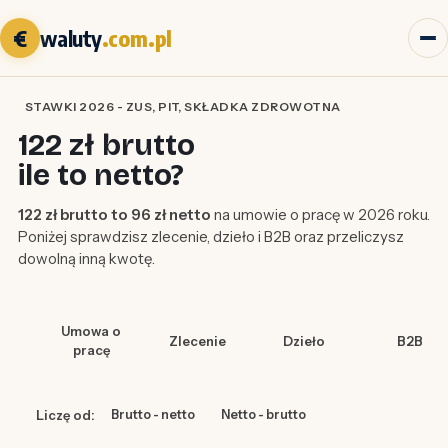
€
waluty
.com.pl
STAWKI 2026 - ZUS, PIT, SKŁADKA ZDROWOTNA
122 zł brutto
ile to netto?
122 zł brutto to 96 zł netto
na umowie o pracę w 2026 roku.
Poniżej sprawdzisz zlecenie, dzieło i B2B oraz przeliczysz
dowolną inną kwotę.
Umowa o
Zlecenie
Dzieło
B2B
pracę
Liczę od:
Brutto - netto
Netto - brutto