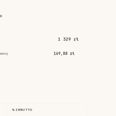
o
1 329 zł
169,88 zł
dawcy
% Z BRUTTO