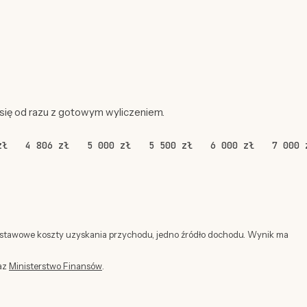
 się od razu z gotowym wyliczeniem.
zł
4 806 zł
5 000 zł
5 500 zł
6 000 zł
7 000 
dstawowe koszty uzyskania przychodu, jedno źródło dochodu. Wynik ma
az
Ministerstwo Finansów
.