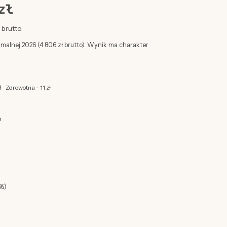
zł
brutto.
imalnej 2026 (4 806 zł brutto). Wynik ma charakter
ł
Zdrowotna - 11 zł
o
%)