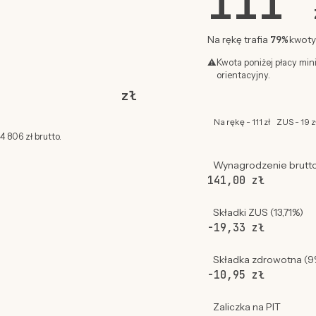
111
79%
Na rękę trafia
kwoty 
⚠
Kwota poniżej płacy min
orientacyjny.
zł
Na rękę - 111 zł
ZUS - 19 z
 806 zł brutto.
Wynagrodzenie brutt
141,00 zł
Składki ZUS (13,71%)
-19,33 zł
Składka zdrowotna (9
-10,95 zł
Zaliczka na PIT