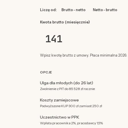
Liczę od:
Brutto - netto
Netto - brutto
Kwota brutto (miesięcznie)
Wpisz kwotę brutto z umowy. Płaca minimalna 2026: 4
OPCJE
Ulga dla młodych (do 26 lat)
Zwolnienie z PIT do 85 528 zł rocznie
Koszty zamiejscowe
Podwyższone KUP 300 zł zamiast 250 zł
Uczestnictwo w PPK
Wpłata pracownika 2%, pracodawcy 1,5%