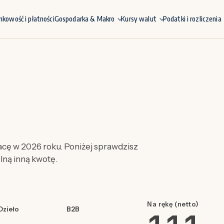
nkowość i płatności
Gospodarka & Makro
Kursy walut
Podatki i rozliczenia
cę w 2026 roku. Poniżej sprawdzisz
olną inną kwotę.
Na rękę (netto)
Dzieło
B2B