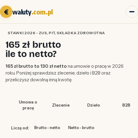
€
waluty
.com.pl
STAWKI 2026 - ZUS, PIT, SKŁADKA ZDROWOTNA
165 zł brutto
ile to netto?
165 zł brutto to 130 zł netto
na umowie o pracę w 2026
roku. Poniżej sprawdzisz zlecenie, dzieło i B2B oraz
przeliczysz dowolną inną kwotę.
Umowa o
Zlecenie
Dzieło
B2B
pracę
Liczę od:
Brutto - netto
Netto - brutto