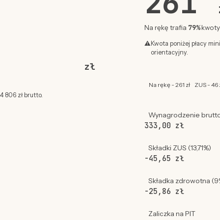
261
79%
Na rękę trafia
kwoty 
⚠
Kwota poniżej płacy min
orientacyjny.
zł
Na rękę - 261 zł
ZUS - 46 
 806 zł brutto.
Wynagrodzenie brutt
333,00 zł
Składki ZUS (13,71%)
-45,65 zł
Składka zdrowotna (9
-25,86 zł
Zaliczka na PIT