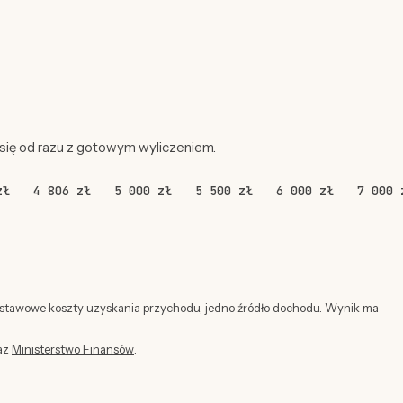
 się od razu z gotowym wyliczeniem.
zł
4 806 zł
5 000 zł
5 500 zł
6 000 zł
7 000 
dstawowe koszty uzyskania przychodu, jedno źródło dochodu. Wynik ma
az
Ministerstwo Finansów
.