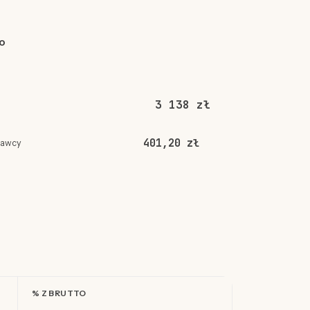
o
3 138 zł
401,20 zł
dawcy
% Z BRUTTO