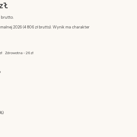
zł
brutto.
imalnej 2026 (4 806 zł brutto). Wynik ma charakter
zł
Zdrowotna - 26 zł
o
%)