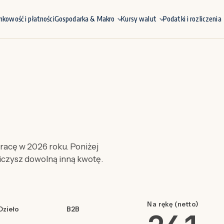
nkowość i płatności
Gospodarka & Makro
Kursy walut
Podatki i rozliczenia
acę w 2026 roku. Poniżej
liczysz dowolną inną kwotę.
Na rękę (netto)
Dzieło
B2B