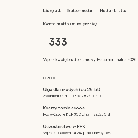
Liczę od:
Brutto - netto
Netto - brutto
Kwota brutto (miesięcznie)
Wpisz kwotę brutto z umowy. Płaca minimalna 2026: 4
OPCJE
Ulga dla młodych (do 26 lat)
Zwolnienie z PIT do 85 528 zł rocznie
Koszty zamiejscowe
Podwyższone KUP 300 zł zamiast 250 zł
Uczestnictwo w PPK
Wpłata pracownika 2%, pracodawcy 1,5%