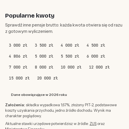
Popularne kwoty
Sprawdź inne pensje brutto: każda kwota otwiera się od razu
z gotowym wyliczeniem.
3 000 zł
3 500 zł
4 000 zł
4 500 zł
4 806 zł
5 000 zł
5 500 zł
6 000 zł
7 000 zł
8 000 zł
10 000 zł
12 000 zł
15 000 zł
20 000 zł
Dane obowiązujące w 2026 roku
Założenia:
składka wypadkowa 1,67%, złożony PIT-2, podstawowe
koszty uzyskania przychodu, jedno źródło dochodu. Wynik ma
charakter poglądowy.
Aktualne stawki urzędowe potwierdzisz w źródle:
ZUS
oraz
Ministerstwo Finansów
.