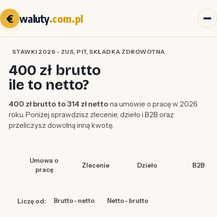
€
waluty
.com.pl
STAWKI 2026 - ZUS, PIT, SKŁADKA ZDROWOTNA
400 zł brutto
ile to netto?
400 zł brutto to 314 zł netto
na umowie o pracę w 2026
roku. Poniżej sprawdzisz zlecenie, dzieło i B2B oraz
przeliczysz dowolną inną kwotę.
Umowa o
Zlecenie
Dzieło
B2B
pracę
Liczę od:
Brutto - netto
Netto - brutto