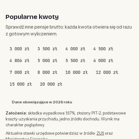
Popularne kwoty
Sprawdź inne pensje brutto: każda kwota otwiera się od razu
z gotowym wyliczeniem.
3 000 zł
3 500 zł
4 000 zł
4 500 zł
4 806 zł
5 000 zł
5 500 zł
6 000 zł
7 000 zł
8 000 zł
10 000 zł
12 000 zł
15 000 zł
20 000 zł
Dane obowiązujące w 2026 roku
Założenia:
składka wypadkowa 1,67%, złożony PIT-2, podstawowe
koszty uzyskania przychodu, jedno źródło dochodu. Wynik ma
charakter poglądowy.
Aktualne stawki urzędowe potwierdzisz w źródle:
ZUS
oraz
Ministerstwo Finansów
.