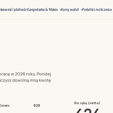
nkowość i płatności
Gospodarka & Makro
Kursy walut
Podatki i rozliczenia
racę w 2026 roku. Poniżej
liczysz dowolną inną kwotę.
Na rękę (netto)
Dzieło
B2B