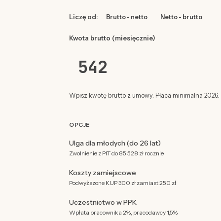
Liczę od:
Brutto - netto
Netto - brutto
Kwota brutto (miesięcznie)
Wpisz kwotę brutto z umowy. Płaca minimalna 2026: 4
OPCJE
Ulga dla młodych (do 26 lat)
Zwolnienie z PIT do 85 528 zł rocznie
Koszty zamiejscowe
Podwyższone KUP 300 zł zamiast 250 zł
Uczestnictwo w PPK
Wpłata pracownika 2%, pracodawcy 1,5%