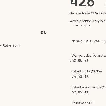
426
79%
Na rękę trafia
kwoty 
⚠
Kwota poniżej płacy min
orientacyjny.
zł
Na rękę - 426 zł
ZUS - 74 
 806 zł brutto.
Wynagrodzenie brutt
542,00 zł
Składki ZUS (13,71%)
-74,31 zł
Składka zdrowotna (9
-42,09 zł
Zaliczka na PIT