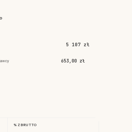
o
5 107 zł
653,00 zł
dawcy
% Z BRUTTO