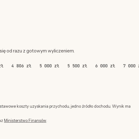
 się od razu z gotowym wyliczeniem.
zł
4 806 zł
5 000 zł
5 500 zł
6 000 zł
7 000 
dstawowe koszty uzyskania przychodu, jedno źródło dochodu. Wynik ma
az
Ministerstwo Finansów
.