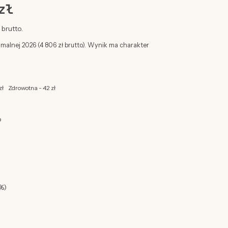
zł
brutto.
imalnej 2026 (4 806 zł brutto). Wynik ma charakter
zł
Zdrowotna - 42 zł
o
%)