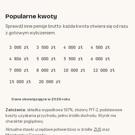
Popularne kwoty
Sprawdź inne pensje brutto: każda kwota otwiera się od razu
z gotowym wyliczeniem.
3 000 zł
3 500 zł
4 000 zł
4 500 zł
4 806 zł
5 000 zł
5 500 zł
6 000 zł
7 000 zł
8 000 zł
10 000 zł
12 000 zł
15 000 zł
20 000 zł
Dane obowiązujące w 2026 roku
Założenia:
składka wypadkowa 1,67%, złożony PIT-2, podstawowe
koszty uzyskania przychodu, jedno źródło dochodu. Wynik ma
charakter poglądowy.
Aktualne stawki urzędowe potwierdzisz w źródle:
ZUS
oraz
Ministerstwo Finansów
.