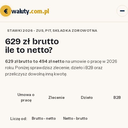
€
waluty
.com.pl
STAWKI 2026 - ZUS, PIT, SKŁADKA ZDROWOTNA
629 zł brutto
ile to netto?
629 zł brutto to 494 zł netto
na umowie o pracę w 2026
roku. Poniżej sprawdzisz zlecenie, dzieło i B2B oraz
przeliczysz dowolną inną kwotę.
Umowa o
Zlecenie
Dzieło
B2B
pracę
Liczę od:
Brutto - netto
Netto - brutto