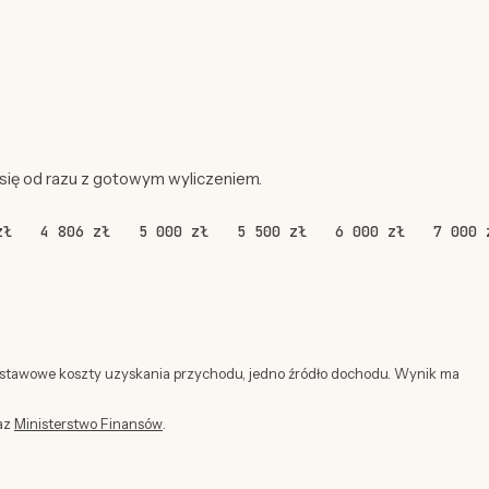
 się od razu z gotowym wyliczeniem.
zł
4 806 zł
5 000 zł
5 500 zł
6 000 zł
7 000 
dstawowe koszty uzyskania przychodu, jedno źródło dochodu. Wynik ma
az
Ministerstwo Finansów
.