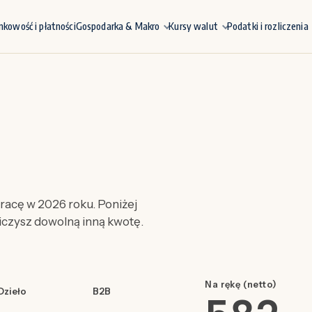
nkowość i płatności
Gospodarka & Makro
Kursy walut
Podatki i rozliczenia
acę w 2026 roku. Poniżej
liczysz dowolną inną kwotę.
Na rękę (netto)
Dzieło
B2B