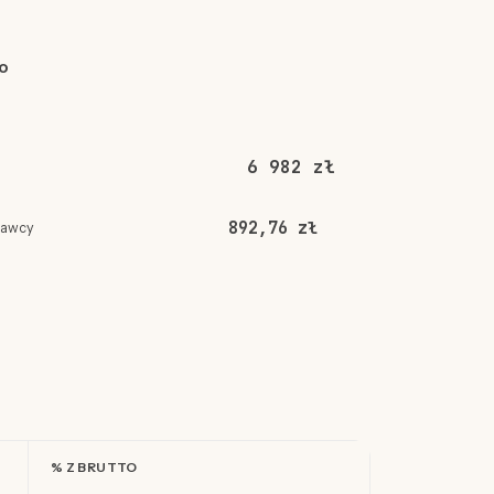
o
6 982 zł
892,76 zł
dawcy
% Z BRUTTO