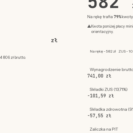
582
79%
Na rękę trafia
kwoty 
⚠
Kwota poniżej płacy min
orientacyjny.
zł
Na rękę - 582 zł
ZUS - 10
 806 zł brutto.
Wynagrodzenie brutt
741,00 zł
Składki ZUS (13,71%)
-101,59 zł
Składka zdrowotna (9
-57,55 zł
Zaliczka na PIT