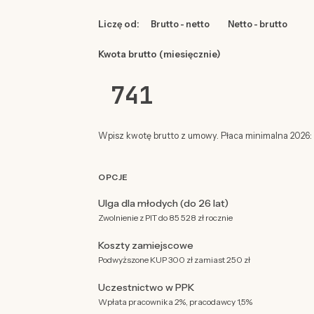
Liczę od:
Brutto - netto
Netto - brutto
Kwota brutto (miesięcznie)
Wpisz kwotę brutto z umowy. Płaca minimalna 2026: 4
OPCJE
Ulga dla młodych (do 26 lat)
Zwolnienie z PIT do 85 528 zł rocznie
Koszty zamiejscowe
Podwyższone KUP 300 zł zamiast 250 zł
Uczestnictwo w PPK
Wpłata pracownika 2%, pracodawcy 1,5%