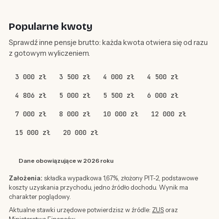
Popularne kwoty
Sprawdź inne pensje brutto: każda kwota otwiera się od razu
z gotowym wyliczeniem.
3 000 zł
3 500 zł
4 000 zł
4 500 zł
4 806 zł
5 000 zł
5 500 zł
6 000 zł
7 000 zł
8 000 zł
10 000 zł
12 000 zł
15 000 zł
20 000 zł
Dane obowiązujące w 2026 roku
Założenia:
składka wypadkowa 1,67%, złożony PIT-2, podstawowe
koszty uzyskania przychodu, jedno źródło dochodu. Wynik ma
charakter poglądowy.
Aktualne stawki urzędowe potwierdzisz w źródle:
ZUS
oraz
Ministerstwo Finansów
.