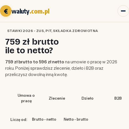
€
waluty
.com.pl
STAWKI 2026 - ZUS, PIT, SKŁADKA ZDROWOTNA
759 zł brutto
ile to netto?
759 zł brutto to 596 zł netto
na umowie o pracę w 2026
roku. Poniżej sprawdzisz zlecenie, dzieło i B2B oraz
przeliczysz dowolną inną kwotę.
Umowa o
Zlecenie
Dzieło
B2B
pracę
Liczę od:
Brutto - netto
Netto - brutto