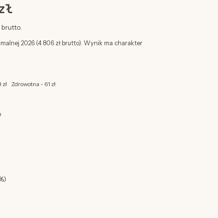
zł
brutto.
imalnej 2026 (4 806 zł brutto). Wynik ma charakter
 zł
Zdrowotna - 61 zł
o
%)