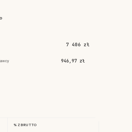
o
7 406 zł
946,97 zł
dawcy
% Z BRUTTO