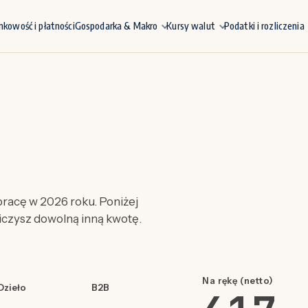
nkowość i płatności
Gospodarka & Makro
Kursy walut
Podatki i rozliczenia
racę w 2026 roku. Poniżej
liczysz dowolną inną kwotę.
Na rękę (netto)
Dzieło
B2B