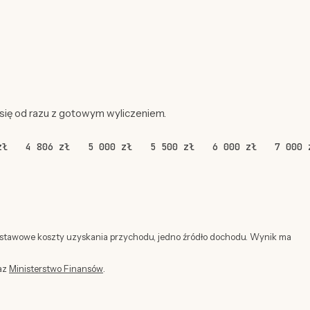
 się od razu z gotowym wyliczeniem.
zł
4 806 zł
5 000 zł
5 500 zł
6 000 zł
7 000 
dstawowe koszty uzyskania przychodu, jedno źródło dochodu. Wynik ma
az
Ministerstwo Finansów
.