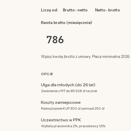
Liczę od:
Brutto - netto
Netto - brutto
Kwota brutto (miesięcznie)
Wpisz kwotę brutto z umowy. Płaca minimalna 2026: 4
OPCJE
Ulga dla młodych (do 26 lat)
Zwolnienie z PIT do 85 528 zł rocznie
Koszty zamiejscowe
Podwyższone KUP 300 zł zamiast 250 zł
Uczestnictwo w PPK
Wpłata pracownika 2%, pracodawcy 1,5%