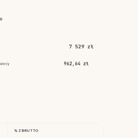
o
7 529 zł
962,64 zł
dawcy
% Z BRUTTO