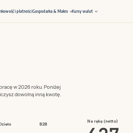
nkowość i płatności
Gospodarka & Makro
Kursy walut
racę w 2026 roku. Poniżej
liczysz dowolną inną kwotę.
Na rękę (netto)
Dzieło
B2B