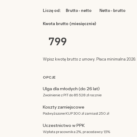
Liczę od:
Brutto - netto
Netto - brutto
Kwota brutto (miesięcznie)
Wpisz kwotę brutto z umowy. Płaca minimalna 2026: 4
OPCJE
Ulga dla młodych (do 26 lat)
Zwolnienie z PIT do 85 528 zł rocznie
Koszty zamiejscowe
Podwyższone KUP 300 zł zamiast 250 zł
Uczestnictwo w PPK
Wpłata pracownika 2%, pracodawcy 1,5%