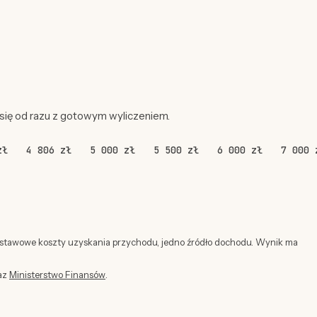
 się od razu z gotowym wyliczeniem.
zł
4 806 zł
5 000 zł
5 500 zł
6 000 zł
7 000 
dstawowe koszty uzyskania przychodu, jedno źródło dochodu. Wynik ma
az
Ministerstwo Finansów
.