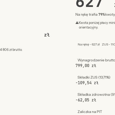
627
79%
Na rękę trafia
kwoty 
⚠
Kwota poniżej płacy min
orientacyjny.
zł
Na rękę - 627 zł
ZUS - 110
 806 zł brutto.
Wynagrodzenie brutt
799,00 zł
Składki ZUS (13,71%)
-109,54 zł
Składka zdrowotna (9
-62,05 zł
Zaliczka na PIT