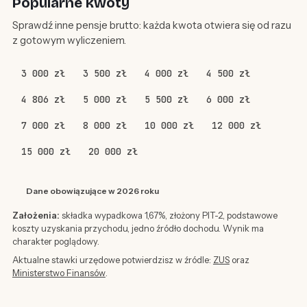
Popularne kwoty
Sprawdź inne pensje brutto: każda kwota otwiera się od razu
z gotowym wyliczeniem.
3 000 zł
3 500 zł
4 000 zł
4 500 zł
4 806 zł
5 000 zł
5 500 zł
6 000 zł
7 000 zł
8 000 zł
10 000 zł
12 000 zł
15 000 zł
20 000 zł
Dane obowiązujące w 2026 roku
Założenia:
składka wypadkowa 1,67%, złożony PIT-2, podstawowe
koszty uzyskania przychodu, jedno źródło dochodu. Wynik ma
charakter poglądowy.
Aktualne stawki urzędowe potwierdzisz w źródle:
ZUS
oraz
Ministerstwo Finansów
.