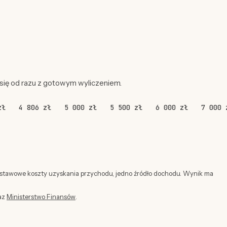
 się od razu z gotowym wyliczeniem.
zł
4 806 zł
5 000 zł
5 500 zł
6 000 zł
7 000 
dstawowe koszty uzyskania przychodu, jedno źródło dochodu. Wynik ma
az
Ministerstwo Finansów
.