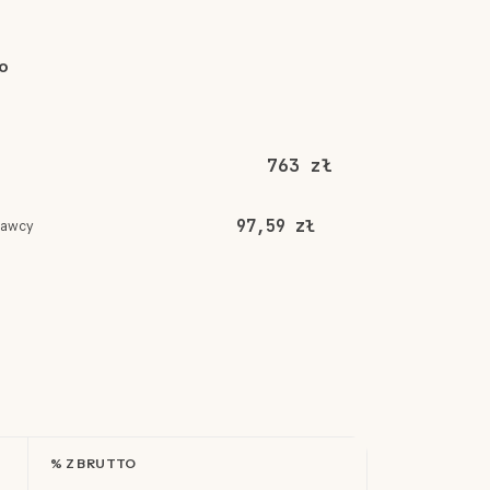
o
763 zł
97,59 zł
dawcy
% Z BRUTTO