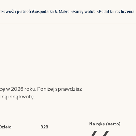
nkowość i płatności
Gospodarka & Makro
Kursy walut
Podatki i rozliczenia
ę w 2026 roku. Poniżej sprawdzisz
olną inną kwotę.
Na rękę (netto)
Dzieło
B2B