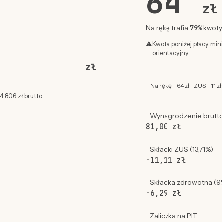
64
zł
79%
Na rękę trafia
kwoty 
⚠
Kwota poniżej płacy min
orientacyjny.
zł
Na rękę - 64 zł
ZUS - 11 zł
 806 zł brutto.
Wynagrodzenie brutt
81,00 zł
Składki ZUS (13,71%)
-11,11 zł
Składka zdrowotna (9
-6,29 zł
Zaliczka na PIT