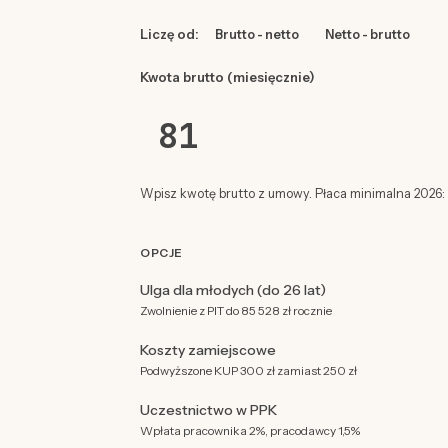
Liczę od:
Brutto - netto
Netto - brutto
Kwota brutto (miesięcznie)
Wpisz kwotę brutto z umowy. Płaca minimalna 2026: 4
OPCJE
Ulga dla młodych (do 26 lat)
Zwolnienie z PIT do 85 528 zł rocznie
Koszty zamiejscowe
Podwyższone KUP 300 zł zamiast 250 zł
Uczestnictwo w PPK
Wpłata pracownika 2%, pracodawcy 1,5%