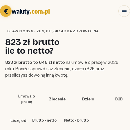
€
waluty
.com.pl
STAWKI 2026 - ZUS, PIT, SKŁADKA ZDROWOTNA
823 zł brutto
ile to netto?
823 zł brutto to 646 zł netto
na umowie o pracę w 2026
roku. Poniżej sprawdzisz zlecenie, dzieło i B2B oraz
przeliczysz dowolną inną kwotę.
Umowa o
Zlecenie
Dzieło
B2B
pracę
Liczę od:
Brutto - netto
Netto - brutto