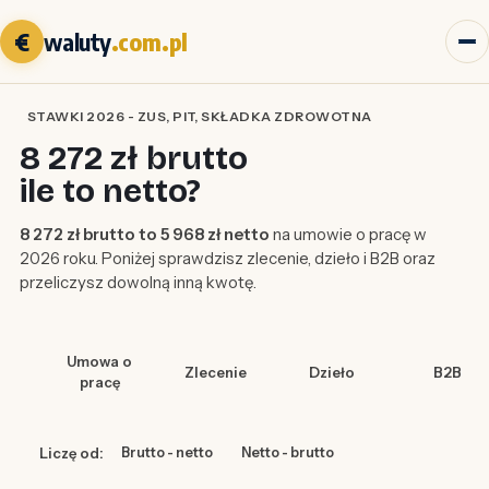
€
waluty
.com.pl
STAWKI 2026 - ZUS, PIT, SKŁADKA ZDROWOTNA
8 272 zł brutto
ile to netto?
8 272 zł brutto to 5 968 zł netto
na umowie o pracę w
2026 roku. Poniżej sprawdzisz zlecenie, dzieło i B2B oraz
przeliczysz dowolną inną kwotę.
Umowa o
Zlecenie
Dzieło
B2B
pracę
Liczę od:
Brutto - netto
Netto - brutto