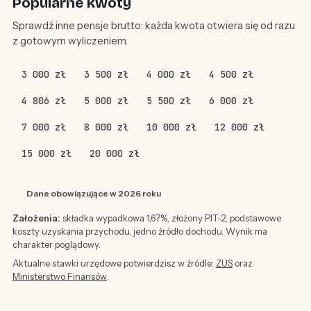
Popularne kwoty
Sprawdź inne pensje brutto: każda kwota otwiera się od razu
z gotowym wyliczeniem.
3 000 zł
3 500 zł
4 000 zł
4 500 zł
4 806 zł
5 000 zł
5 500 zł
6 000 zł
7 000 zł
8 000 zł
10 000 zł
12 000 zł
15 000 zł
20 000 zł
Dane obowiązujące w 2026 roku
Założenia:
składka wypadkowa 1,67%, złożony PIT-2, podstawowe
koszty uzyskania przychodu, jedno źródło dochodu. Wynik ma
charakter poglądowy.
Aktualne stawki urzędowe potwierdzisz w źródle:
ZUS
oraz
Ministerstwo Finansów
.