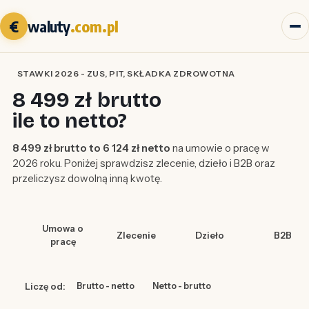
€
waluty
.com.pl
STAWKI 2026 - ZUS, PIT, SKŁADKA ZDROWOTNA
8 499 zł brutto
ile to netto?
8 499 zł brutto to 6 124 zł netto
na umowie o pracę w
2026 roku. Poniżej sprawdzisz zlecenie, dzieło i B2B oraz
przeliczysz dowolną inną kwotę.
Umowa o
Zlecenie
Dzieło
B2B
pracę
Liczę od:
Brutto - netto
Netto - brutto