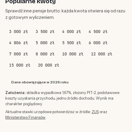
Popularne kwoty
Sprawdź inne pensje brutto: każda kwota otwiera się od razu
z gotowym wyliczeniem.
3 000 zł
3 500 zł
4 000 zł
4 500 zł
4 806 zł
5 000 zł
5 500 zł
6 000 zł
7 000 zł
8 000 zł
10 000 zł
12 000 zł
15 000 zł
20 000 zł
Dane obowiązujące w 2026 roku
Założenia:
składka wypadkowa 1,67%, złożony PIT-2, podstawowe
koszty uzyskania przychodu, jedno źródło dochodu. Wynik ma
charakter poglądowy.
Aktualne stawki urzędowe potwierdzisz w źródle:
ZUS
oraz
Ministerstwo Finansów
.