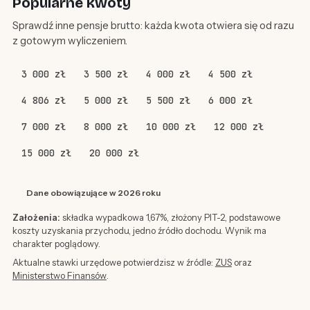
Popularne kwoty
Sprawdź inne pensje brutto: każda kwota otwiera się od razu
z gotowym wyliczeniem.
3 000 zł
3 500 zł
4 000 zł
4 500 zł
4 806 zł
5 000 zł
5 500 zł
6 000 zł
7 000 zł
8 000 zł
10 000 zł
12 000 zł
15 000 zł
20 000 zł
Dane obowiązujące w 2026 roku
Założenia:
składka wypadkowa 1,67%, złożony PIT-2, podstawowe
koszty uzyskania przychodu, jedno źródło dochodu. Wynik ma
charakter poglądowy.
Aktualne stawki urzędowe potwierdzisz w źródle:
ZUS
oraz
Ministerstwo Finansów
.