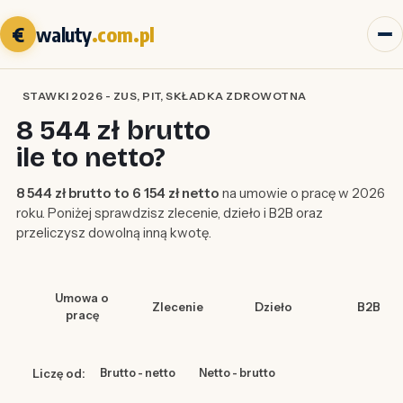
€
waluty
.com.pl
STAWKI 2026 - ZUS, PIT, SKŁADKA ZDROWOTNA
8 544 zł brutto
ile to netto?
8 544 zł brutto to 6 154 zł netto
na umowie o pracę w 2026
roku. Poniżej sprawdzisz zlecenie, dzieło i B2B oraz
przeliczysz dowolną inną kwotę.
Umowa o
Zlecenie
Dzieło
B2B
pracę
Liczę od:
Brutto - netto
Netto - brutto