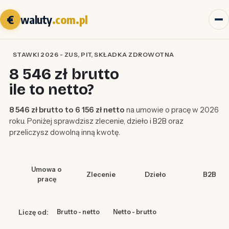
€
waluty
.com.pl
STAWKI 2026 - ZUS, PIT, SKŁADKA ZDROWOTNA
8 546 zł brutto
ile to netto?
8 546 zł brutto to 6 156 zł netto
na umowie o pracę w 2026
roku. Poniżej sprawdzisz zlecenie, dzieło i B2B oraz
przeliczysz dowolną inną kwotę.
Umowa o
Zlecenie
Dzieło
B2B
pracę
Liczę od:
Brutto - netto
Netto - brutto