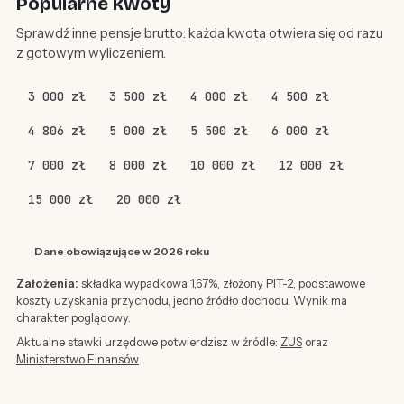
Popularne kwoty
Sprawdź inne pensje brutto: każda kwota otwiera się od razu
z gotowym wyliczeniem.
3 000 zł
3 500 zł
4 000 zł
4 500 zł
4 806 zł
5 000 zł
5 500 zł
6 000 zł
7 000 zł
8 000 zł
10 000 zł
12 000 zł
15 000 zł
20 000 zł
Dane obowiązujące w 2026 roku
Założenia:
składka wypadkowa 1,67%, złożony PIT-2, podstawowe
koszty uzyskania przychodu, jedno źródło dochodu. Wynik ma
charakter poglądowy.
Aktualne stawki urzędowe potwierdzisz w źródle:
ZUS
oraz
Ministerstwo Finansów
.