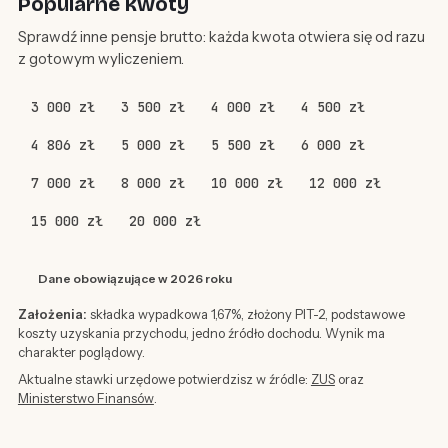
Popularne kwoty
Sprawdź inne pensje brutto: każda kwota otwiera się od razu
z gotowym wyliczeniem.
3 000 zł
3 500 zł
4 000 zł
4 500 zł
4 806 zł
5 000 zł
5 500 zł
6 000 zł
7 000 zł
8 000 zł
10 000 zł
12 000 zł
15 000 zł
20 000 zł
Dane obowiązujące w 2026 roku
Założenia:
składka wypadkowa 1,67%, złożony PIT-2, podstawowe
koszty uzyskania przychodu, jedno źródło dochodu. Wynik ma
charakter poglądowy.
Aktualne stawki urzędowe potwierdzisz w źródle:
ZUS
oraz
Ministerstwo Finansów
.