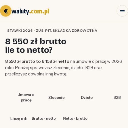
€
waluty
.com.pl
STAWKI 2026 - ZUS, PIT, SKŁADKA ZDROWOTNA
8 550 zł brutto
ile to netto?
8 550 zł brutto to 6 159 zł netto
na umowie o pracę w 2026
roku. Poniżej sprawdzisz zlecenie, dzieło i B2B oraz
przeliczysz dowolną inną kwotę.
Umowa o
Zlecenie
Dzieło
B2B
pracę
Liczę od:
Brutto - netto
Netto - brutto