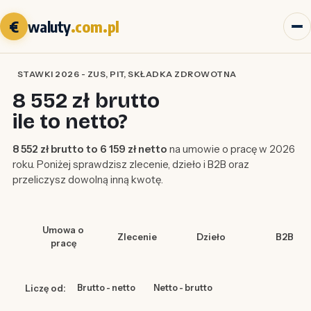
€
waluty
.com.pl
STAWKI 2026 - ZUS, PIT, SKŁADKA ZDROWOTNA
8 552 zł brutto
ile to netto?
8 552 zł brutto to 6 159 zł netto
na umowie o pracę w 2026
roku. Poniżej sprawdzisz zlecenie, dzieło i B2B oraz
przeliczysz dowolną inną kwotę.
Umowa o
Zlecenie
Dzieło
B2B
pracę
Liczę od:
Brutto - netto
Netto - brutto