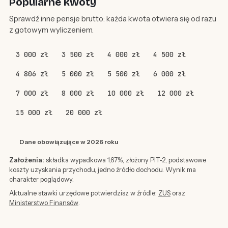
Popularne kwoty
Sprawdź inne pensje brutto: każda kwota otwiera się od razu
z gotowym wyliczeniem.
3 000 zł
3 500 zł
4 000 zł
4 500 zł
4 806 zł
5 000 zł
5 500 zł
6 000 zł
7 000 zł
8 000 zł
10 000 zł
12 000 zł
15 000 zł
20 000 zł
Dane obowiązujące w 2026 roku
Założenia:
składka wypadkowa 1,67%, złożony PIT-2, podstawowe
koszty uzyskania przychodu, jedno źródło dochodu. Wynik ma
charakter poglądowy.
Aktualne stawki urzędowe potwierdzisz w źródle:
ZUS
oraz
Ministerstwo Finansów
.