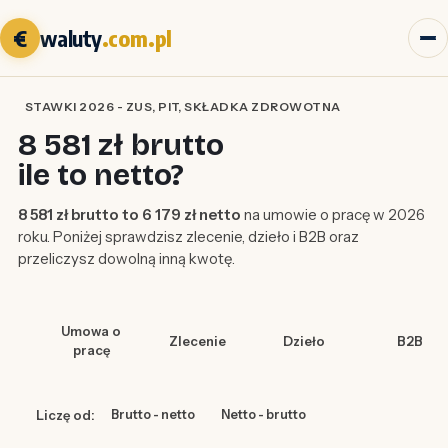
€
waluty
.com.pl
STAWKI 2026 - ZUS, PIT, SKŁADKA ZDROWOTNA
8 581 zł brutto
ile to netto?
8 581 zł brutto to 6 179 zł netto
na umowie o pracę w 2026
roku. Poniżej sprawdzisz zlecenie, dzieło i B2B oraz
przeliczysz dowolną inną kwotę.
Umowa o
Zlecenie
Dzieło
B2B
pracę
Liczę od:
Brutto - netto
Netto - brutto