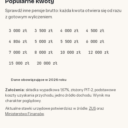
Popularne kwoty
Sprawdź inne pensje brutto: każda kwota otwiera się od razu
z gotowym wyliczeniem.
3 000 zł
3 500 zł
4 000 zł
4 500 zł
4 806 zł
5 000 zł
5 500 zł
6 000 zł
7 000 zł
8 000 zł
10 000 zł
12 000 zł
15 000 zł
20 000 zł
Dane obowiązujące w 2026 roku
Założenia:
składka wypadkowa 1,67%, złożony PIT-2, podstawowe
koszty uzyskania przychodu, jedno źródło dochodu. Wynik ma
charakter poglądowy.
Aktualne stawki urzędowe potwierdzisz w źródle:
ZUS
oraz
Ministerstwo Finansów
.