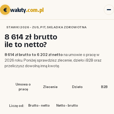
€
waluty
.com.pl
STAWKI 2026 - ZUS, PIT, SKŁADKA ZDROWOTNA
8 614 zł brutto
ile to netto?
8 614 zł brutto to 6 202 zł netto
na umowie o pracę w
2026 roku. Poniżej sprawdzisz zlecenie, dzieło i B2B oraz
przeliczysz dowolną inną kwotę.
Umowa o
Zlecenie
Dzieło
B2B
pracę
Liczę od:
Brutto - netto
Netto - brutto