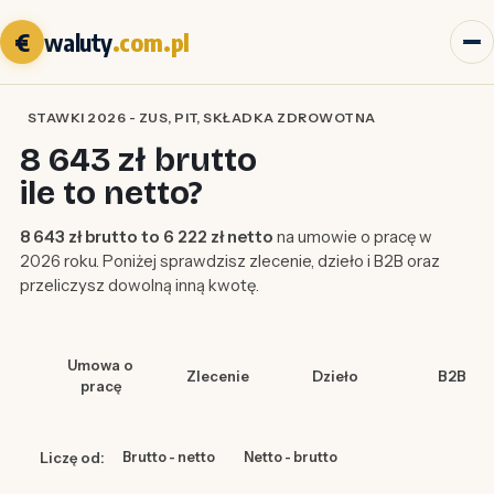
€
waluty
.com.pl
STAWKI 2026 - ZUS, PIT, SKŁADKA ZDROWOTNA
8 643 zł brutto
ile to netto?
8 643 zł brutto to 6 222 zł netto
na umowie o pracę w
2026 roku. Poniżej sprawdzisz zlecenie, dzieło i B2B oraz
przeliczysz dowolną inną kwotę.
Umowa o
Zlecenie
Dzieło
B2B
pracę
Liczę od:
Brutto - netto
Netto - brutto