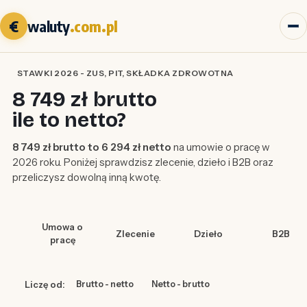
€
waluty
.com.pl
STAWKI 2026 - ZUS, PIT, SKŁADKA ZDROWOTNA
8 749 zł brutto
ile to netto?
8 749 zł brutto to 6 294 zł netto
na umowie o pracę w
2026 roku. Poniżej sprawdzisz zlecenie, dzieło i B2B oraz
przeliczysz dowolną inną kwotę.
Umowa o
Zlecenie
Dzieło
B2B
pracę
Liczę od:
Brutto - netto
Netto - brutto