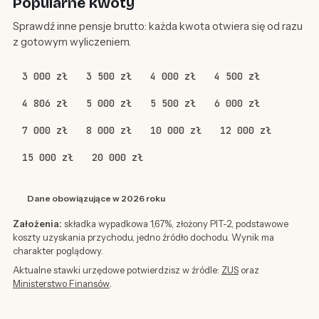
Popularne kwoty
Sprawdź inne pensje brutto: każda kwota otwiera się od razu
z gotowym wyliczeniem.
3 000 zł
3 500 zł
4 000 zł
4 500 zł
4 806 zł
5 000 zł
5 500 zł
6 000 zł
7 000 zł
8 000 zł
10 000 zł
12 000 zł
15 000 zł
20 000 zł
Dane obowiązujące w 2026 roku
Założenia:
składka wypadkowa 1,67%, złożony PIT-2, podstawowe
koszty uzyskania przychodu, jedno źródło dochodu. Wynik ma
charakter poglądowy.
Aktualne stawki urzędowe potwierdzisz w źródle:
ZUS
oraz
Ministerstwo Finansów
.