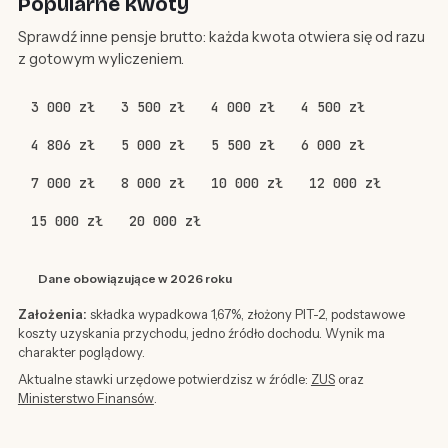
Popularne kwoty
Sprawdź inne pensje brutto: każda kwota otwiera się od razu
z gotowym wyliczeniem.
3 000 zł
3 500 zł
4 000 zł
4 500 zł
4 806 zł
5 000 zł
5 500 zł
6 000 zł
7 000 zł
8 000 zł
10 000 zł
12 000 zł
15 000 zł
20 000 zł
Dane obowiązujące w 2026 roku
Założenia:
składka wypadkowa 1,67%, złożony PIT-2, podstawowe
koszty uzyskania przychodu, jedno źródło dochodu. Wynik ma
charakter poglądowy.
Aktualne stawki urzędowe potwierdzisz w źródle:
ZUS
oraz
Ministerstwo Finansów
.