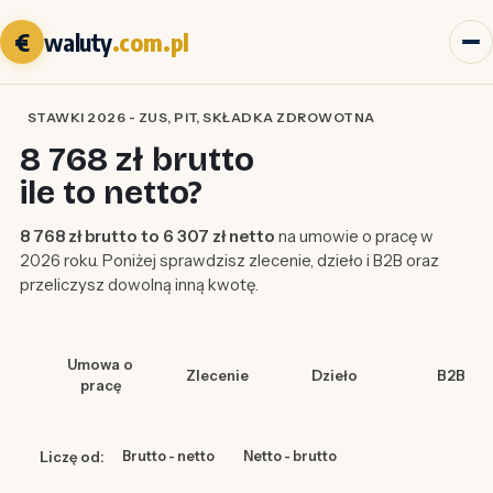
€
waluty
.com.pl
STAWKI 2026 - ZUS, PIT, SKŁADKA ZDROWOTNA
8 768 zł brutto
ile to netto?
8 768 zł brutto to 6 307 zł netto
na umowie o pracę w
2026 roku. Poniżej sprawdzisz zlecenie, dzieło i B2B oraz
przeliczysz dowolną inną kwotę.
Umowa o
Zlecenie
Dzieło
B2B
pracę
Liczę od:
Brutto - netto
Netto - brutto