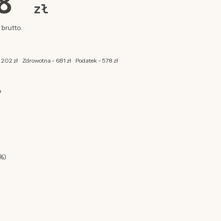
08
zł
brutto.
 202 zł
Zdrowotna - 681 zł
Podatek - 578 zł
o
%)