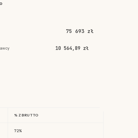
o
75 693 zł
10 564,89 zł
dawcy
% Z BRUTTO
72%