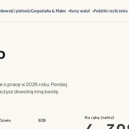
nkowość i płatności
Gospodarka & Makro
Kursy walut
Podatki i rozliczenia
o
 o pracę w 2026 roku. Poniżej
liczysz dowolną inną kwotę.
Na rękę (netto)
Dzieło
B2B