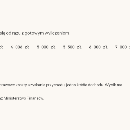
 się od razu z gotowym wyliczeniem.
zł
4 806 zł
5 000 zł
5 500 zł
6 000 zł
7 000 
dstawowe koszty uzyskania przychodu, jedno źródło dochodu. Wynik ma
az
Ministerstwo Finansów
.