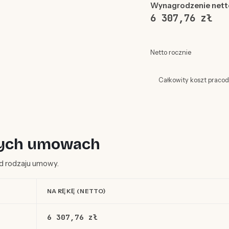
Wynagrodzenie nett
6 307,76 zł
Netto rocznie
Całkowity koszt praco
żnych umowach
 od rodzaju umowy.
NA RĘKĘ (NETTO)
6 307,76 zł