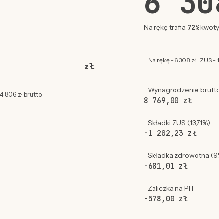
6 3
72%
Na rękę trafia
kwoty 
Na rękę - 6 308 zł
ZUS - 1
zł
Wynagrodzenie brutt
 806 zł brutto.
8 769,00 zł
Składki ZUS (13,71%)
-1 202,23 zł
Składka zdrowotna (9
-681,01 zł
Zaliczka na PIT
-578,00 zł