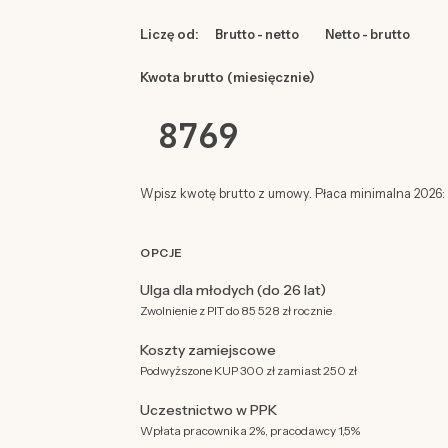
Liczę od:
Brutto - netto
Netto - brutto
Kwota brutto (miesięcznie)
Wpisz kwotę brutto z umowy. Płaca minimalna 2026: 4
OPCJE
Ulga dla młodych (do 26 lat)
Zwolnienie z PIT do 85 528 zł rocznie
Koszty zamiejscowe
Podwyższone KUP 300 zł zamiast 250 zł
Uczestnictwo w PPK
Wpłata pracownika 2%, pracodawcy 1,5%