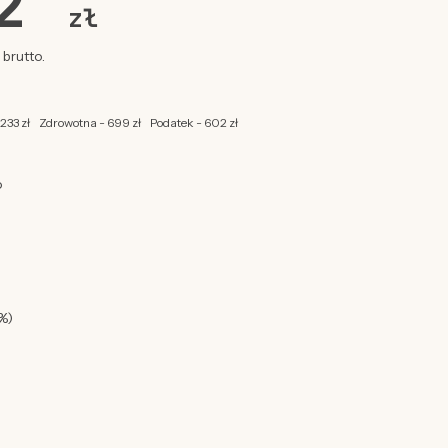
62
zł
brutto.
 233 zł
Zdrowotna - 699 zł
Podatek - 602 zł
o
%)