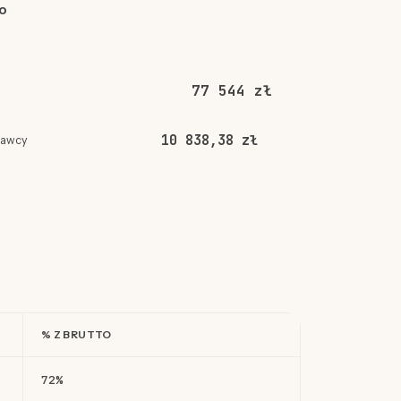
o
77 544 zł
10 838,38 zł
dawcy
% Z BRUTTO
72%