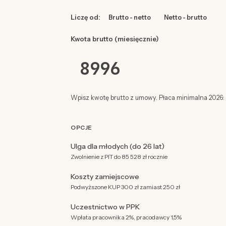
Liczę od:
Brutto - netto
Netto - brutto
Kwota brutto (miesięcznie)
Wpisz kwotę brutto z umowy. Płaca minimalna 2026: 4
OPCJE
Ulga dla młodych (do 26 lat)
Zwolnienie z PIT do 85 528 zł rocznie
Koszty zamiejscowe
Podwyższone KUP 300 zł zamiast 250 zł
Uczestnictwo w PPK
Wpłata pracownika 2%, pracodawcy 1,5%