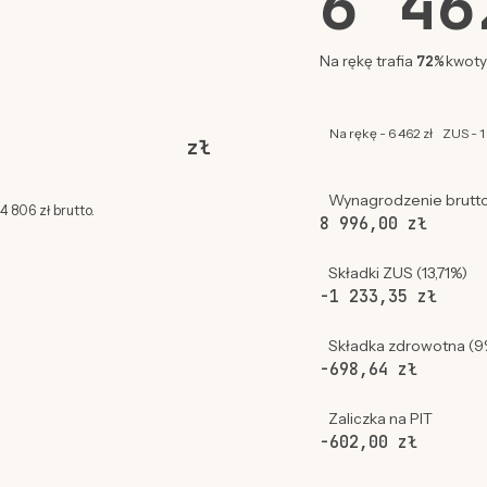
6 4
72%
Na rękę trafia
kwoty 
Na rękę - 6 462 zł
ZUS - 1
zł
Wynagrodzenie brutt
 806 zł brutto.
8 996,00 zł
Składki ZUS (13,71%)
-1 233,35 zł
Składka zdrowotna (9
-698,64 zł
Zaliczka na PIT
-602,00 zł