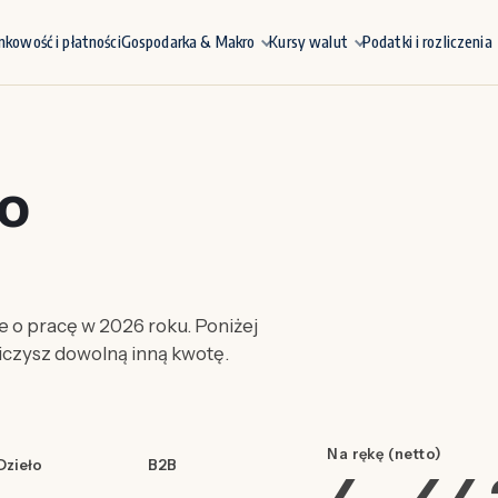
nkowość i płatności
Gospodarka & Makro
Kursy walut
Podatki i rozliczenia
to
 o pracę w 2026 roku. Poniżej
liczysz dowolną inną kwotę.
Na rękę (netto)
Dzieło
B2B