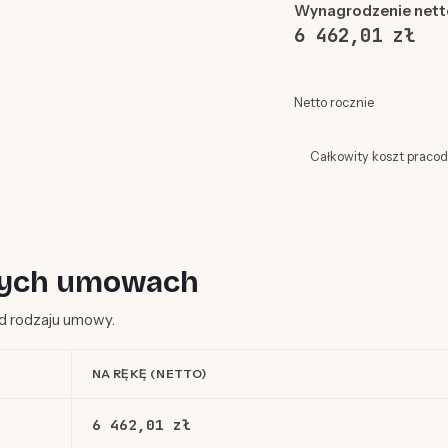
Wynagrodzenie nett
6 462,01 zł
Netto rocznie
Całkowity koszt praco
żnych umowach
 od rodzaju umowy.
NA RĘKĘ (NETTO)
6 462,01 zł