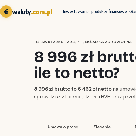
€
waluty
.com.pl
Inwestowanie i produkty finansowe
Ba
STAWKI 2026 - ZUS, PIT, SKŁADKA ZDROWOTNA
8 996 zł brut
ile to netto?
8 996 zł brutto to 6 462 zł netto
na umowie
sprawdzisz zlecenie, dzieło i B2B oraz prze
Umowa o pracę
Zlecenie