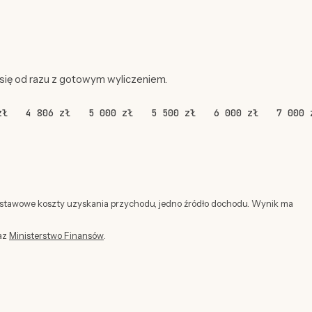
 się od razu z gotowym wyliczeniem.
zł
4 806 zł
5 000 zł
5 500 zł
6 000 zł
7 000 
dstawowe koszty uzyskania przychodu, jedno źródło dochodu. Wynik ma
az
Ministerstwo Finansów
.