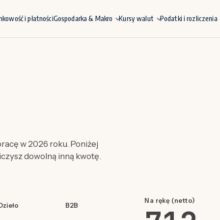
nkowość i płatności
Gospodarka & Makro
Kursy walut
Podatki i rozliczenia
racę w 2026 roku. Poniżej
liczysz dowolną inną kwotę.
Na rękę (netto)
Dzieło
B2B