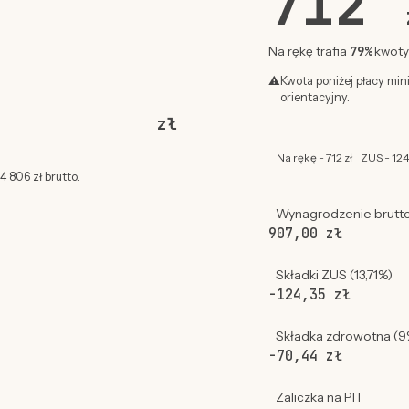
712
79%
Na rękę trafia
kwoty 
⚠
Kwota poniżej płacy min
orientacyjny.
zł
Na rękę - 712 zł
ZUS - 124
 806 zł brutto.
Wynagrodzenie brutt
907,00 zł
Składki ZUS (13,71%)
-124,35 zł
Składka zdrowotna (9
-70,44 zł
Zaliczka na PIT