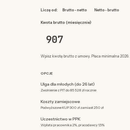
Liczę od:
Brutto - netto
Netto - brutto
Kwota brutto (miesięcznie)
Wpisz kwotę brutto z umowy. Płaca minimalna 2026: 4
OPCJE
Ulga dla młodych (do 26 lat)
Zwolnienie z PIT do 85 528 zł rocznie
Koszty zamiejscowe
Podwyższone KUP 300 zł zamiast 250 zł
Uczestnictwo w PPK
Wpłata pracownika 2%, pracodawcy 1,5%