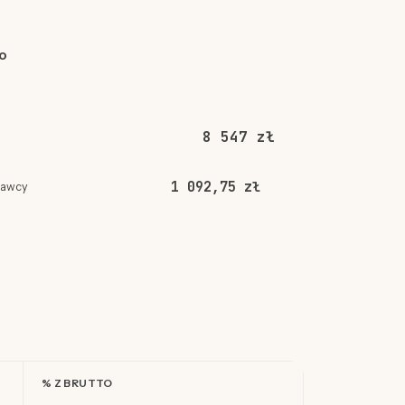
o
8 547 zł
1 092,75 zł
dawcy
% Z BRUTTO