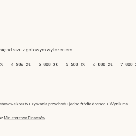
 się od razu z gotowym wyliczeniem.
zł
4 806 zł
5 000 zł
5 500 zł
6 000 zł
7 000 
dstawowe koszty uzyskania przychodu, jedno źródło dochodu. Wynik ma
az
Ministerstwo Finansów
.