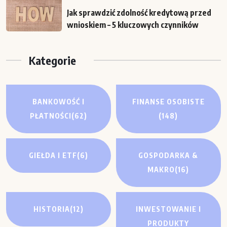
Jak sprawdzić zdolność kredytową przed
wnioskiem – 5 kluczowych czynników
Kategorie
BANKOWOŚĆ I
FINANSE OSOBISTE
PŁATNOŚCI
(62)
(148)
GIEŁDA I ETF
(6)
GOSPODARKA &
MAKRO
(16)
HISTORIA
(12)
INWESTOWANIE I
PRODUKTY