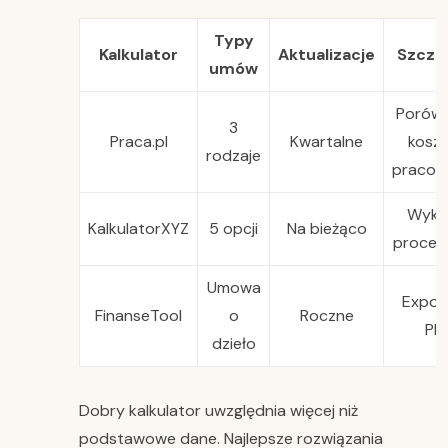
Typy
Kalkulator
Aktualizacje
Szcze
umów
Porówn
3
Praca.pl
Kwartalne
kosz
rodzaje
pracod
Wykr
KalkulatorXYZ
5 opcji
Na bieżąco
procen
Umowa
Expor
FinanseTool
o
Roczne
PD
dzieło
Dobry kalkulator uwzględnia więcej niż
podstawowe dane. Najlepsze rozwiązania