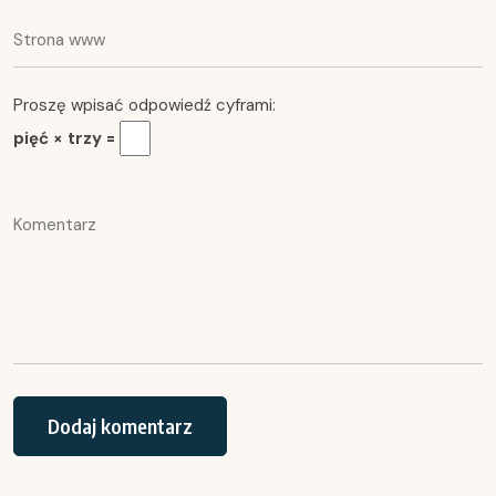
Proszę wpisać odpowiedź cyframi:
pięć × trzy =