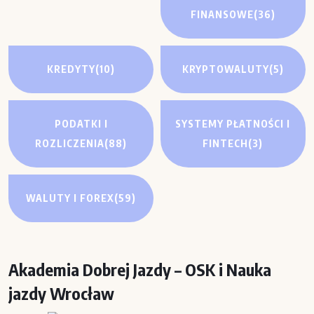
FINANSOWE
(36)
KREDYTY
(10)
KRYPTOWALUTY
(5)
PODATKI I
SYSTEMY PŁATNOŚCI I
ROZLICZENIA
(88)
FINTECH
(3)
WALUTY I FOREX
(59)
Akademia Dobrej Jazdy – OSK i Nauka
jazdy Wrocław