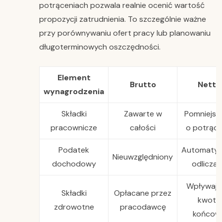
potrąceniach pozwala realnie ocenić wartość
propozycji zatrudnienia. To szczególnie ważne
przy porównywaniu ofert pracy lub planowaniu
długoterminowych oszczędności.
Element
Brutto
Netto
wynagrodzenia
Składki
Zawarte w
Pomniejsz
pracownicze
całości
o potrące
Podatek
Automatyc
Nieuwzględniony
dochodowy
odlicza
Wpływają
Składki
Opłacane przez
kwotę
zdrowotne
pracodawcę
końcow