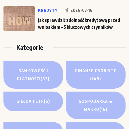
KREDYTY
2026-07-16
Jak sprawdzić zdolność kredytową przed
wnioskiem – 5 kluczowych czynników
Kategorie
BANKOWOŚĆ I
FINANSE OSOBISTE
PŁATNOŚCI
(62)
(148)
GIEŁDA I ETF
(6)
GOSPODARKA &
MAKRO
(16)