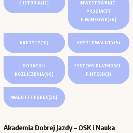
HISTORIA
(12)
INWESTOWANIE I
PRODUKTY
FINANSOWE
(36)
KREDYTY
(10)
KRYPTOWALUTY
(5)
PODATKI I
SYSTEMY PŁATNOŚCI I
ROZLICZENIA
(88)
FINTECH
(3)
WALUTY I FOREX
(59)
Akademia Dobrej Jazdy – OSK i Nauka