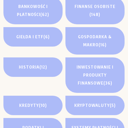
BANKOWOŚĆ I
FINANSE OSOBISTE
PŁATNOŚCI
(62)
(148)
GIEŁDA I ETF
(6)
GOSPODARKA &
MAKRO
(16)
HISTORIA
(12)
INWESTOWANIE I
PRODUKTY
FINANSOWE
(36)
KREDYTY
(10)
KRYPTOWALUTY
(5)
PODATKI I
SYSTEMY PŁATNOŚCI I