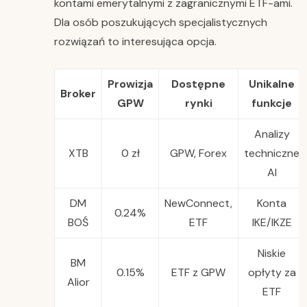
kontami emerytalnymi z zagranicznymi ETF-ami.
Dla osób poszukujących specjalistycznych
rozwiązań to interesująca opcja.
Prowizja
Dostępne
Unikalne
Broker
GPW
rynki
funkcje
Analizy
XTB
0 zł
GPW, Forex
techniczne
AI
DM
NewConnect,
Konta
0.24%
BOŚ
ETF
IKE/IKZE
Niskie
BM
0.15%
ETF z GPW
opłyty za
Alior
ETF