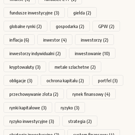
fundusze inwestycyjne
(3)
giełda
(2)
globalne rynki
(2)
gospodarka
(2)
GPW
(2)
inflacja
(6)
inwestor
(4)
inwestorzy
(2)
inwestorzy indywidualni
(2)
inwestowanie
(10)
kryptowaluty
(3)
metale szlachetne
(2)
obligacje
(3)
ochrona kapitału
(2)
portfel
(3)
przechowywanie złota
(2)
rynek finansowy
(4)
rynki kapitałowe
(3)
ryzyko
(3)
ryzyko inwestycyjne
(3)
strategia
(2)
strategie inwestycyjne
(2)
system finansowy
(4)