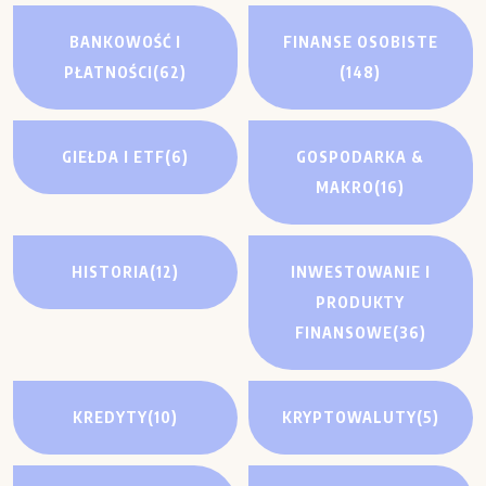
BANKOWOŚĆ I
FINANSE OSOBISTE
PŁATNOŚCI
(62)
(148)
GIEŁDA I ETF
(6)
GOSPODARKA &
MAKRO
(16)
HISTORIA
(12)
INWESTOWANIE I
PRODUKTY
FINANSOWE
(36)
KREDYTY
(10)
KRYPTOWALUTY
(5)