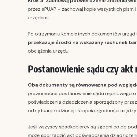
Krok 4: Zachowaj potwierdzenie złożenia wni
przez ePUAP – zachowaj kopie wszystkich pism i 
urzędem.
Po otrzymaniu kompletnych dokumentów urząd s
przekazuje środki na wskazany rachunek b
obciążenia urzędu.
Postanowienie sądu czy akt 
Oba dokumenty są równoważne pod wzglę
prawomocne postanowienie sądu rejonowego o st
poświadczenia dziedziczenia sporządzony przez
od sytuacji rodzinnej i stopnia zgodności międz
Jeśli wszyscy spadkobiercy są zgodni co do pod
może sporządzić akt poświadczenia dziedziczeni