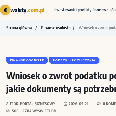
€
waluty
.com.pl
Inwestowanie i produkty finansowe
Ba
Strona główna
Finanse osobiste
Wniosek o zwrot podat
FINANSE OSOBISTE
PODATKI I ROZLICZENIA
Wniosek o zwrot podatku po 
jakie dokumenty są potrzeb
AUTOR:
PORTAL BIZNESOWY
2026-05-21
0 KOME
506 LICZBA WYŚWIETLEŃ