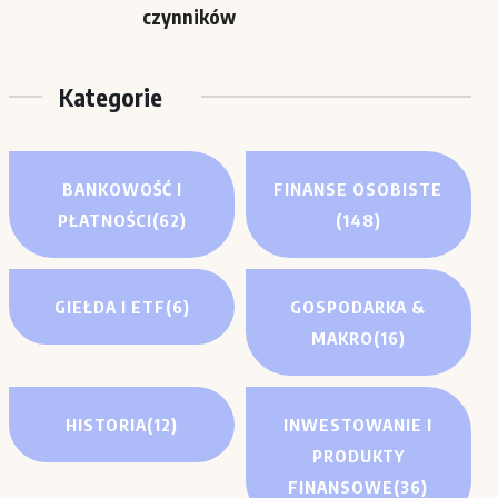
czynników
Kategorie
BANKOWOŚĆ I
FINANSE OSOBISTE
PŁATNOŚCI
(62)
(148)
GIEŁDA I ETF
(6)
GOSPODARKA &
MAKRO
(16)
HISTORIA
(12)
INWESTOWANIE I
PRODUKTY
FINANSOWE
(36)