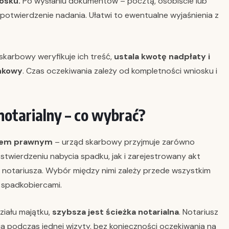
osku.
Po wysłaniu dokumentów – pocztą, osobiście lub
potwierdzenie nadania. Ułatwi to ewentualne wyjaśnienia z
karbowy weryfikuje ich treść,
ustala kwotę nadpłaty i
ankowy
. Czas oczekiwania zależy od kompletności wniosku i
notarialny – co wybrać?
dem prawnym
– urząd skarbowy przyjmuje zarówno
wierdzeniu nabycia spadku, jak i zarejestrowany akt
 notariusza. Wybór między nimi zależy przede wszystkim
y spadkobiercami.
ziału majątku,
szybsza jest ścieżka notarialna
. Notariusz
a podczas jednej wizyty, bez konieczności oczekiwania na