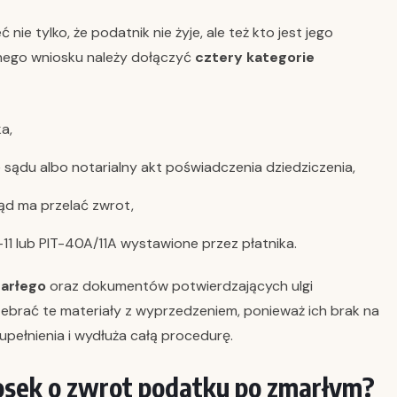
ie tylko, że podatnik nie żyje, ale też kto jest jego
tnego wniosku należy dołączyć
cztery kategorie
a,
sądu albo notarialny akt poświadczenia dziedziczenia,
ąd ma przelać zwrot,
-11 lub PIT-40A/11A wystawione przez płatnika.
arłego
oraz dokumentów potwierdzających ulgi
zebrać te materiały z wyprzedzeniem, ponieważ ich brak na
pełnienia i wydłuża całą procedurę.
iosek o zwrot podatku po zmarłym?