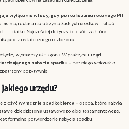
a spadkobierców na zasadach dziedziczenia.
guje wyłącznie wtedy, gdy po rozliczeniu rocznego PIT
y nie ma, rodzina nie otrzyma żadnych środków – choć
o podatku. Najczęściej dotyczy to osób, za które
ikające z ostatecznego rozliczenia.
ieniędzy wystarczy akt zgonu. W praktyce
urząd
erdzającego nabycie spadku
– bez niego wniosek o
ozpatrzony pozytywnie.
 jakiego urzędu?
że złożyć
wyłącznie spadkobierca
– osoba, która nabyła
stawie dziedziczenia ustawowego albo testamentowego.
jest formalne potwierdzenie nabycia spadku.