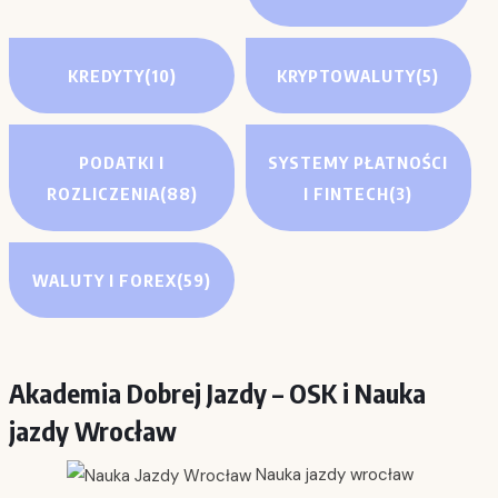
KREDYTY
(10)
KRYPTOWALUTY
(5)
PODATKI I
SYSTEMY PŁATNOŚCI
ROZLICZENIA
(88)
I FINTECH
(3)
WALUTY I FOREX
(59)
Akademia Dobrej Jazdy – OSK i Nauka
jazdy Wrocław
Nauka jazdy wrocław