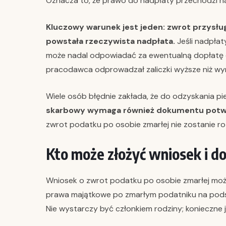
Oznacza to, że prawo do nadpłaty przechodzi n
Kluczowy warunek jest jeden: zwrot przysłu
powstała rzeczywista nadpłata.
Jeśli nadpłat
może nadal odpowiadać za ewentualną dopłatę d
pracodawca odprowadzał zaliczki wyższe niż wyn
Wiele osób błędnie zakłada, że do odzyskania p
skarbowy wymaga również dokumentu potwi
zwrot podatku po osobie zmarłej nie zostanie r
Kto może złożyć wniosek i do
Wniosek o zwrot podatku po osobie zmarłej mo
prawa majątkowe po zmarłym podatniku na pod
Nie wystarczy być członkiem rodziny; konieczne 