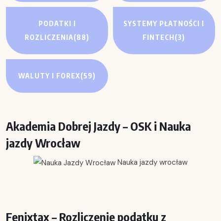
PODATKI I
SYSTEMY PŁATNOŚCI I
ROZLICZENIA
(88)
FINTECH
(3)
WALUTY I FOREX
(59)
Akademia Dobrej Jazdy – OSK i Nauka
jazdy Wrocław
Nauka jazdy wrocław
Fenixtax – Rozliczenie podatku z