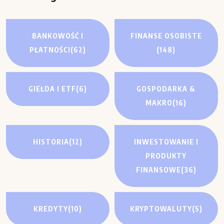
BANKOWOŚĆ I
FINANSE OSOBISTE
PŁATNOŚCI
(62)
(148)
GIEŁDA I ETF
(6)
GOSPODARKA &
MAKRO
(16)
HISTORIA
(12)
INWESTOWANIE I
PRODUKTY
FINANSOWE
(36)
KREDYTY
(10)
KRYPTOWALUTY
(5)